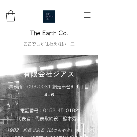
The Earth Co.
ここでしか味わえない一皿
有限会社ジアス
事務所：093-0031 網走市台町１丁目
４-６
電話番号：0152-45-0182
代表者：代表取締役 鈴木秀幸
1982 前身である「はっちゃき」オープン