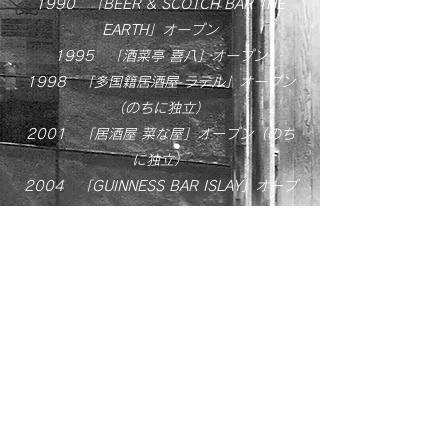
1990 「BEER & SCOTCH BAR THE
EARTH」オープン
1995 「酒菜亭 喜八」オープン
1998 「多国籍居酒屋 ラテル」オープン
（のちに独立）
2001 「居酒屋 菜な屋」オープン（のち
に独立）
2004 「GUINNESS BAR ISLAY」オープ
ン
2011 新千歳空港初のオーセンティックバ
ー「BAR THE EARTH rook & tarry」オープ
ン
The Earth Co.