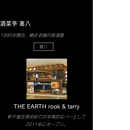
酒菜亭 喜八
1995年開店、網走老舗の居酒屋
喜八
THE EARTH rook & tarry
新千歳空港初めての本格的なバーとして
2011年にオープン。